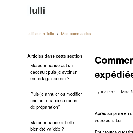
Lulli sur la Toile
Mes commandes
Articles dans cette section
Comment
Ma commande est un
expédié
cadeau : puis-je avoir un
emballage cadeau ?
il y a 8 mois
Mise à
Puis-je annuler ou modifier
une commande en cours
de préparation?
Après sa prise en c
votre colis Lulli.
Ma commande a-t-elle
bien été validée ?
Pour toutes questio