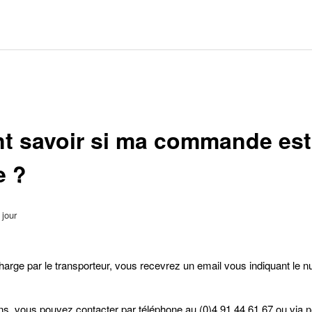
 savoir si ma commande est
e ?
 jour
harge par le transporteur, vous recevrez un email vous indiquant le n
ns, vous pouvez contacter par téléphone au (0)4 91 44 61 67 ou via 